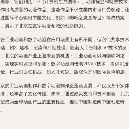
动画等，它们利用CGI（计算机生成图像）、动作捕捉和特效技术
制作出高质量的动漫作品。这些作品不仅在国内市场广受欢迎，
通过国际平台输出中国文化，例如《哪吒之魔童降世》等成功案
例，展示了北京在数字动漫领域的创新能力。
尽管工业动画和数字动漫在应用场景上有所不同，但它们共享技
基础，如3D建模、渲染和后期处理。随着人工智能和5G技术的发
展，北京的动画产业正迎来新的机遇：工业动画可以与物联网结
，实现实时监控和预测；数字动漫则借助VR/AR技术，提供沉
体验。行业也面临挑战，如人才短缺、版权保护和国际竞争加剧
北京的工业动画制作和数字动漫制作正蓬勃发展，不仅服务于实
经济，还丰富了文化传播。未来，通过政策支持和技术创新，北
有望成为全球动画产业的重要枢纽，推动中国制造向中国创造转
型。