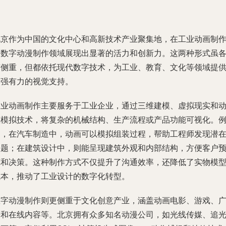
北京作为中国的文化中心和高新技术产业聚集地，在工业动画制
和数字动漫制作领域展现出显著的活力和创新力。这两种形式虽
有侧重，但都依托现代数字技术，为工业、教育、文化等领域提
了强有力的视觉支持。
工业动画制作主要服务于工业企业，通过三维建模、虚拟现实和
态模拟技术，将复杂的机械结构、生产流程或产品功能可视化。
如，在汽车制造中，动画可以模拟组装过程，帮助工程师发现潜
问题；在建筑设计中，则能呈现建筑外观和内部结构，方便客户
览和决策。这种制作方式不仅提升了沟通效率，还降低了实物模
成本，推动了工业设计的数字化转型。
数字动漫制作则更侧重于文化创意产业，涵盖动画电影、游戏、
告和在线内容等。北京拥有众多知名动漫公司，如光线传媒、追