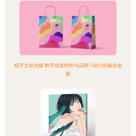
鲲宇文化传媒 数字动漫制作与品牌VI设计的融合创
新