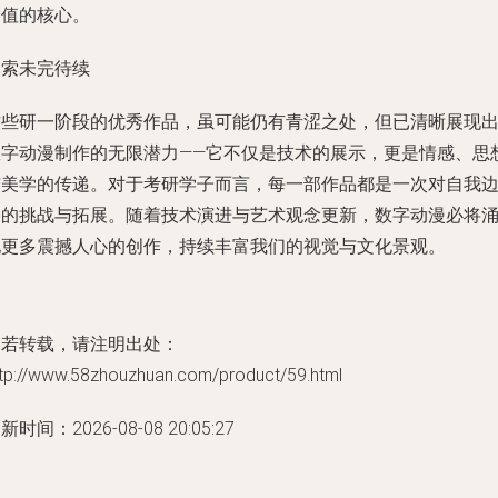
价值的核心。
探索未完待续
这些研一阶段的优秀作品，虽可能仍有青涩之处，但已清晰展现
数字动漫制作的无限潜力——它不仅是技术的展示，更是情感、思
与美学的传递。对于考研学子而言，每一部作品都是一次对自我
界的挑战与拓展。随着技术演进与艺术观念更新，数字动漫必将
现更多震撼人心的创作，持续丰富我们的视觉与文化景观。
如若转载，请注明出处：
ttp://www.58zhouzhuan.com/product/59.html
新时间：2026-08-08 20:05:27