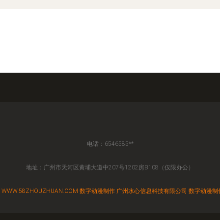
电话：6546585**
地址：广州市天河区黄埔大道中207号1202房B108（仅限办公）
6
WWW.58ZHOUZHUAN.COM
数字动漫制作
广州水心信息科技有限公司
数字动漫制