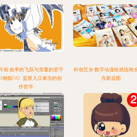
作画 效率的飞跃与质量的坚守
科创艺乡 数字动漫绘就连南
《钢炼FA》监督入江泰浩的创
兴新蓝图
作哲学